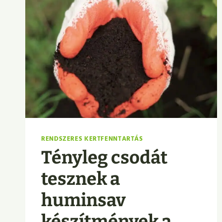
RENDSZERES KERTFENNTARTÁS
Tényleg csodát
tesznek a
huminsav
készítmények a