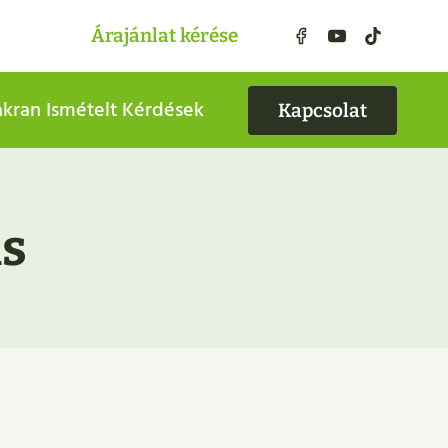
Árajánlat kérése
kran Ismételt Kérdések
Kapcsolat
ás