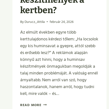
kertben?
By
Durucz_Attila
február 24, 2026
Az elmúlt években egyre több
kerttulajdonos kérdezi tőlem: „Ha locsolok
egy kis huminsavat a gyepre, attól szebb
és erősebb lesz?” A reklámok alapján
könnyű azt hinni, hogy a huminsav
készítmények önmagukban megoldják a
talaj minden problémáját. A valóság ennél
árnyaltabb. Nem arról van szó, hogy
haszontalanok, hanem arról, hogy tudni
kell, mire valók – és…
TÉNYLEG
READ MORE