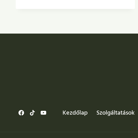
CSODÁT
TESZNEK
A
HUMINSAV
KÉSZÍTMÉNYEK
A
KERTBEN?
Kezdőlap
Szolgáltatások