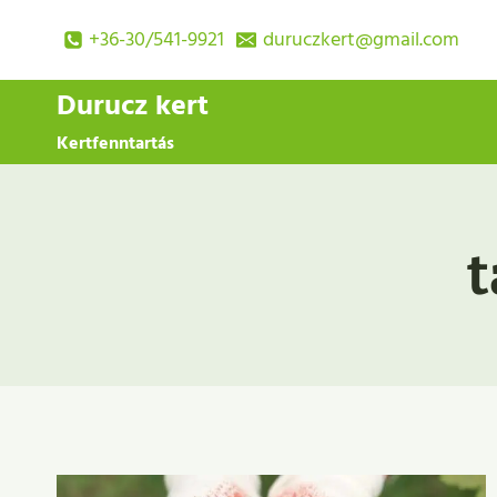
Skip
+36-30/541-9921
duruczkert@gmail.com
to
content
Durucz kert
Kertfenntartás
t