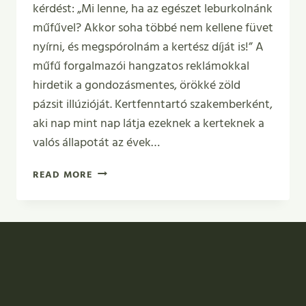
kérdést: „Mi lenne, ha az egészet leburkolnánk
műfűvel? Akkor soha többé nem kellene füvet
nyírni, és megspórolnám a kertész díját is!” A
műfű forgalmazói hangzatos reklámokkal
hirdetik a gondozásmentes, örökké zöld
pázsit illúzióját. Kertfenntartó szakemberként,
aki nap mint nap látja ezeknek a kerteknek a
valós állapotát az évek…
VALÓBAN
READ MORE
GONDOZÁSMENTES
A
MŰFŰ?
A
REJTETT
FENNTARTÁSI
CSAPDÁK
ÉS